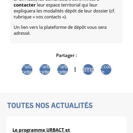
contacter
leur espace territorial qui leur
expliquera les modalités dépôt de leur dossier (cf.
rubrique « vos contacts »).
Un lien vers la plateforme de dépôt vous sera
adressé.
Partager :
Partager
Partager
Partager
Écouter
Imprimer
cette
cette
cette
le
page
page
page
contenu
sur
sur
sur
de la
Facebook
Bluesky
Linkedin
page
TOUTES NOS ACTUALITÉS
Le programme URBACT et