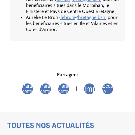
bénéficiaires situés dans le Morbihan, le
Finistère et Pays de Centre Ouest Bretagne ;
Aurélie Le Brun (
lebrun@bretagne.bzh
) pour
les bénéficiaires situés en Ile et Vilaines et en
Côtes d’Armor.
Partager :
Partager
Partager
Partager
Écouter
Imprimer
cette
cette
cette
le
page
page
page
contenu
sur
sur
sur
de la
Facebook
Bluesky
Linkedin
page
TOUTES NOS ACTUALITÉS