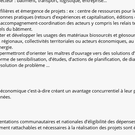
secteur : bâtiment, transport, logistique, entreprise…
filières et émergence de projets : ex : centre de ressources pour le
nnes pratiques (retours d’expériences et capitalisation, éditions
ccompagnement-coordination des acteurs y compris les relais terr
els du bâtiment.
er et développer les usages des matériaux biosourcés et géosour
gionaux, collectivités territoriales ou acteurs économiques, au 
nergie.
 permettront d’orienter les maîtres d’ouvrage vers des solutions d
me de sensibilisation, d’études, d’actions de planification, de dia
solution de problème …
 économique c’est-à-dire créant un avantage concurrentiel à leur
enées.
ntations communautaires et nationales d’éligibilité des dépenses,
ent rattachables et nécessaires à la réalisation des projets sont é