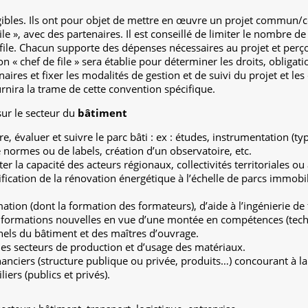
gibles. Ils ont pour objet de mettre en œuvre un projet commun/co
ile », avec des partenaires. Il est conseillé de limiter le nombre d
 file. Chacun supporte des dépenses nécessaires au projet et perç
n « chef de file » sera établie pour déterminer les droits, obligat
enaires et fixer les modalités de gestion et de suivi du projet et le
urnira la trame de cette convention spécifique.
ur le secteur du
bâtiment
e, évaluer et suivre le parc bâti : ex : études, instrumentation (
 normes ou de labels, création d’un observatoire, etc.
r la capacité des acteurs régionaux, collectivités territoriales o
ication de la rénovation énergétique à l’échelle de parcs immobili
tion (dont la formation des formateurs), d’aide à l’ingénierie de
ormations nouvelles en vue d’une montée en compétences (techn
els du bâtiment et des maîtres d’ouvrage.
les secteurs de production et d’usage des matériaux.
inanciers (structure publique ou privée, produits…) concourant à l
ers (publics et privés).