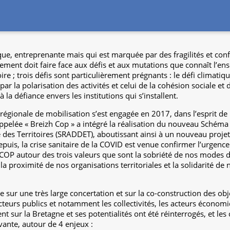
e, entreprenante mais qui est marquée par des fragilités et con
ment doit faire face aux défis et aux mutations que connaît l’e
oire ; trois défis sont particulièrement prégnants : le défi climati
ar la polarisation des activités et celui de la cohésion sociale et de
la défiance envers les institutions qui s’installent.
égionale de mobilisation s’est engagée en 2017, dans l’esprit de
appelée « Breizh Cop » a intégré la réalisation du nouveau Sché
 des Territoires (SRADDET), aboutissant ainsi à un nouveau proj
puis, la crise sanitaire de la COVID est venue confirmer l’urgenc
 COP autour des trois valeurs que sont la sobriété de nos modes 
roximité de nos organisations territoriales et la solidarité de n
 sur une très large concertation et sur la co-construction des ob
s acteurs publics et notamment les collectivités, les acteurs écono
nt sur la Bretagne et ses potentialités ont été réinterrogés, et l
vante, autour de 4 enjeux :