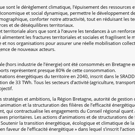
e sont le dérèglement climatique, l’épuisement des ressources et 
conomique et social dynamique, permettre le développement de l
ographique, conforter notre attractivité, tout en réduisant les t
s et de déséquilibres territoriaux.
et territoriale alors que sont à l’œuvre les tendances à un renforc
 alimentent les fractures territoriales et sociales et fragilisent le
et nos organisations pour assurer une réelle mobilisation collectiv
rgence de nouveaux acteurs.
ale (hors industrie de l’énergie) ont été consommés en Bretagne 
ransports représentent presque 80% de cette consommation.
ations énergétiques du territoire en 2040, inscrit dans le SRAD
ion de 33 TWh. Tous les secteurs d’activité (agriculture, transport, 
jectif.
 stratégies et ambitions, la Région Bretagne, autorité de gestio
animation et la structuration des filières de l’efficacité énergét
qui contractualise les engagements du Conseil régional quant à l
xes prioritaires. Les actions d’animations et de structurations de fi
 Soutenir la transition énergétique, écologique et climatique de l
en faveur de l’efficacité énergétique » dans lequel s’inscrit l’actio