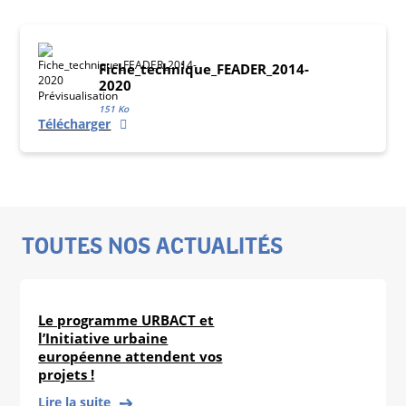
Fiche_technique_FEADER_2014-
2020
151 Ko
Télécharger
TOUTES NOS ACTUALITÉS
Le programme URBACT et
l’Initiative urbaine
européenne attendent vos
projets !
Lire la suite