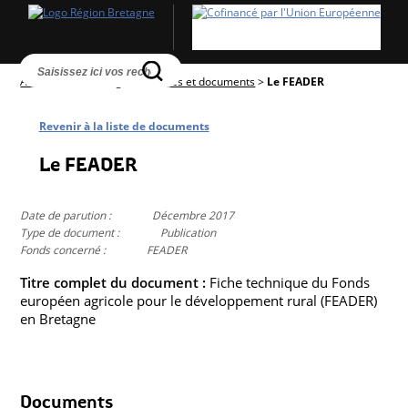
Accueil
>
Textes réglementaires et documents
>
Le FEADER
Revenir à la liste de documents
Le FEADER
Date de parution :
Décembre 2017
Type de document :
Publication
Fonds concerné :
FEADER
Titre complet du document :
Fiche technique du Fonds
européen agricole pour le développement rural (FEADER)
en Bretagne
Documents