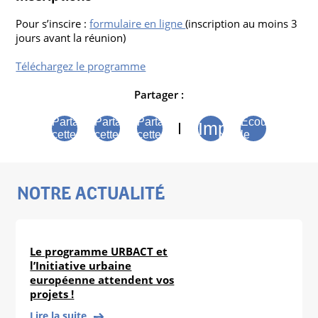
Pour s’inscire :
formulaire en ligne
(inscription au moins 3
jours avant la réunion)
Téléchargez le programme
Partager :
Partager
Partager
Partager
Écouter
Imprimer
cette
cette
cette
le
page
page
page
contenu
sur
sur
sur
de la
Facebook
Bluesky
Linkedin
page
NOTRE ACTUALITÉ
Le programme URBACT et
l’Initiative urbaine
européenne attendent vos
projets !
Lire la suite